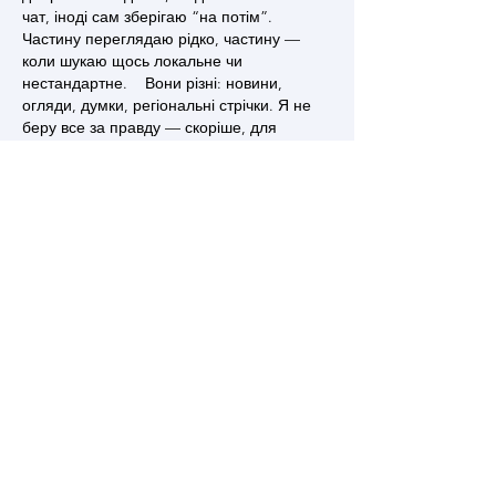
чат, іноді сам зберігаю “на потім”. 
Частину переглядаю рідко, частину — 
коли шукаю щось локальне чи 
нестандартне.    Вони різні: новини, 
огляди, думки, регіональні стрічки. Я не 
беру все за правду — скоріше, для 
порівняння та пошуку контрасту між 
подачею.  Можливо, хтось іще знайде 
серед них щось цікаве або принаймні 
нове. Головне — мати з чого обирати. 
Like
Reply
Ростивлав Гринь
Jul 03
Часом знаходжу ці джерела випадково, 
іноді хтось скине в чат, іноді сам зберігаю 
“на потім”. Частину переглядаю рідко, 
частину — коли шукаю щось локальне чи 
нестандартне.    Вони різні: новини, 
огляди, думки, регіональні стрічки. Я не 