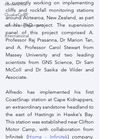
is currently working on implementing 
conference
cliffs and rockfall monitoring stations 
QuakeCoRE
around Aotearoa, New Zealand, as part 
of his PhD project. The supervision 
school engagement
panel of this project comprised A. 
international
Professor Raj Prasanna, Dr Marion Tan, 
and A. Professor Carol Stewart from 
Massey University and two leading 
scientists from GNS Science, Dr Sam 
McColl and Dr Sasika de Vilder and 
Associate.
Alfredo has implemented his first 
CoastSnap station at Cape Kidnappers, 
an extraordinary sandstone headland to 
the east of Hastings in Hawke's Bay. 
This station was established near Clifton 
Motor Camp, with collaboration from 
Infinitek (
Home - Infinitek
) company. 