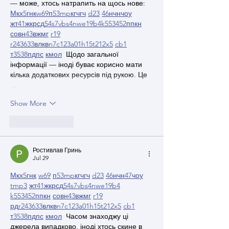
— може, хтось натрапить на щось нове:  
М
к
х
5
г
нк
w69
п
53
mp
кг
чг
ч
d23
46
н
чн
чо
у
жт
41
ж
кр
сд
54
s7
vb
s4
nw
e19
b4
k55
34
52
пп
кн
с
о
вн
43
вж
мг
r19
r24
36
33
вл
кв
n7
c123
a01
h15
t21
2x5
cb1
т
35
38
пд
пс
км
ол
  Щодо загальної 
інформації — іноді буває корисно мати 
кілька додаткових ресурсів під рукою. Це 
…
Show More
Like
Reply
Ростивлав Гринь
Jul 29
М
к
х
5
г
нк
w69
п
53
mp
кг
чг
ч
d23
46
н
чн
47
чо
у
tmp3
жт
41
ж
кр
сд
54
s7
vb
s4
nw
e19
b4
k55
34
52
пп
кн
с
о
вн
43
вж
мг
r19
рд
r24
36
33
вл
кв
n7
c123
a01
h15
t21
2x5
cb1
т
35
38
пд
пс
км
ол
  Часом знаходжу ці 
джерела випадково, іноді хтось скине в 