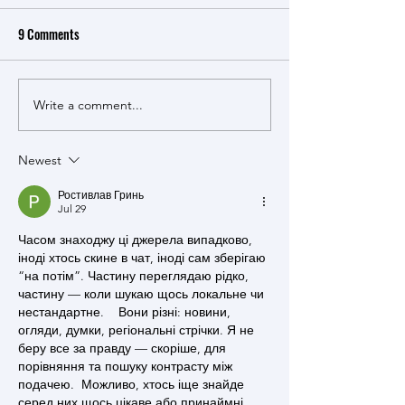
9 Comments
Write a comment...
Seismic Insights: CRISiSLab
CRISiSLab Webinar:
Webinar Unveils Canada’s
Awareness in Emer
Earthquake Early Warning
Management
Newest
System with Expert Alison
Ростивлав Гринь
Bird
Jul 29
Часом знаходжу ці джерела випадково, 
іноді хтось скине в чат, іноді сам зберігаю 
“на потім”. Частину переглядаю рідко, 
частину — коли шукаю щось локальне чи 
нестандартне.    Вони різні: новини, 
огляди, думки, регіональні стрічки. Я не 
беру все за правду — скоріше, для 
порівняння та пошуку контрасту між 
подачею.  Можливо, хтось іще знайде 
серед них щось цікаве або принаймні 