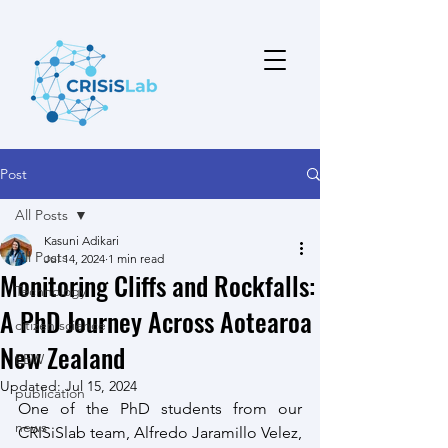
Post
All Posts
Kasuni Adikari
All Posts
Jul 14, 2024
1 min read
Monitoring Cliffs and Rockfalls:
Technology
A PhD Journey Across Aotearoa
citizen science
New Zealand
EEW
Updated:
Jul 15, 2024
publication
One of the PhD students from our 
news
CRISiSlab team, Alfredo Jaramillo Velez, 