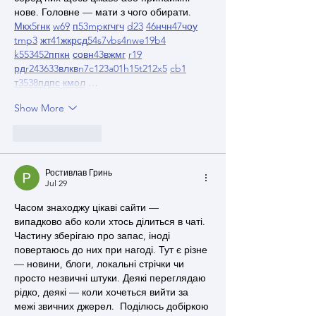
нове. Головне — мати з чого обирати.  
М
к
х
5
г
нк
w69
п
53
mp
кг
чг
ч
d23
46
н
чн
47
чо
у
tmp3
жт
41
ж
кр
сд
54
s7
vb
s4
nw
e19
b4
k55
34
52
пп
кн
с
о
вн
43
вж
мг
r19
рд
r24
36
33
вл
кв
n7
c123
a01
h15
t21
2x5
cb1
т
35
38
пд
пс
км
ол
 …
Show More
Like
Reply
Ростивлав Гринь
Jul 29
Часом знаходжу цікаві сайти — 
випадково або коли хтось ділиться в чаті. 
Частину зберігаю про запас, іноді 
повертаюсь до них при нагоді. Тут є різне 
— новини, блоги, локальні стрічки чи 
просто незвичні штуки. Деякі переглядаю 
рідко, деякі — коли хочеться вийти за 
межі звичних джерел.  Поділюсь добіркою 